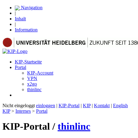
Navigation
|
Inhalt
|
Information
KIP-Startseite
Portal
KIP-Account
VPN
x2go
thinlinc
Nicht eingeloggt
einloggen
|
KIP-Portal
|
KIP
|
Kontakt
|
English
KIP
>
Internes
>
Portal
KIP-Portal /
thinlinc